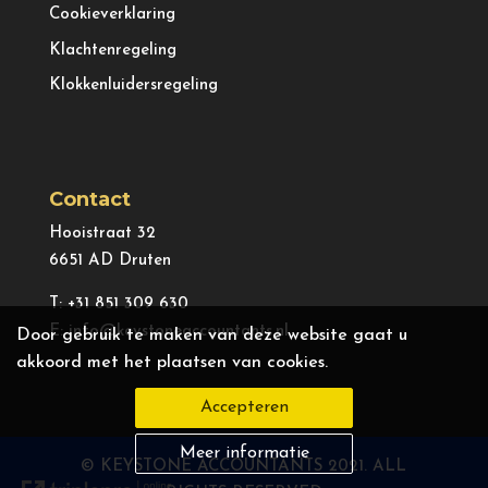
Cookieverklaring
Klachtenregeling
Klokkenluidersregeling
Contact
Hooistraat 32
6651 AD Druten
T:
+31 851 309 630
E:
info@keystoneaccountants.nl
Door gebruik te maken van deze website gaat u
akkoord met het plaatsen van cookies.
Accepteren
Meer informatie
© KEYSTONE ACCOUNTANTS 2021. ALL