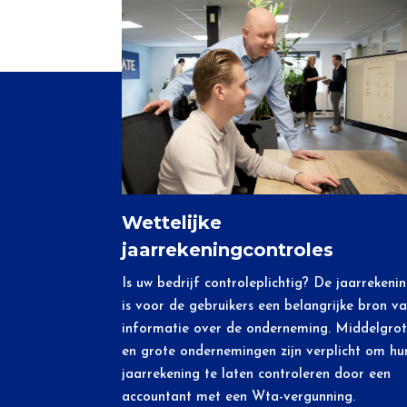
Wettelijke
jaarrekeningcontroles
Is uw bedrijf controleplichtig? De jaarrekeni
is voor de gebruikers een belangrijke bron v
informatie over de onderneming. Middelgrot
en grote ondernemingen zijn verplicht om hu
jaarrekening te laten controleren door een
accountant met een Wta-vergunning.