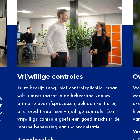
Ov
Vrijwillige controles
We 
Is uw bedrijf (nog) niet controleplichtig, maar
waa
wilt u meer inzicht in de beheersing van uw
ng
ove
primaire bedrijfsprocessen, ook dan kunt u bij
an
hie
ons terecht voor een vrijwillige controle. Een
e-
van
vrijwillige controle geeft een goed inzicht in de
n
interne beheersing van uw organisatie.
Voo
Bijvoorbeeld als: